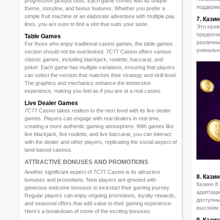
progressive jackpot slots. Each game comes with its unique
поддержк
theme, storyline, and bonus features. Whether you prefer a
simple fruit machine or an elaborate adventure with multiple pay
7. Казин
lines, you are sure to find a slot that suits your taste.
Это кази
предпочи
Table Games
различны
For those who enjoy traditional casino games, the table games
уникальн
section should not be overlooked. 7C77 Casino offers various
classic games, including blackjack, roulette, baccarat, and
poker. Each game has multiple variations, ensuring that players
can select the version that matches their strategy and skill level.
The graphics and mechanics enhance the immersive
experience, making you feel as if you are at a real casino.
Live Dealer Games
7C77 Casino takes realism to the next level with its live dealer
games. Players can engage with real dealers in real time,
creating a more authentic gaming atmosphere. With games like
live blackjack, live roulette, and live baccarat, you can interact
with the dealer and other players, replicating the social aspect of
land-based casinos.
ATTRACTIVE BONUSES AND PROMOTIONS
Another significant aspect of 7C77 Casino is its attractive
8. Казин
bonuses and promotions. New players are greeted with
Казино 8
generous welcome bonuses to kickstart their gaming journey.
адаптаци
Regular players can enjoy ongoing promotions, loyalty rewards,
доступны
and seasonal offers that add value to their gaming experience.
высоком 
Here’s a breakdown of some of the exciting bonuses:
9. Казин