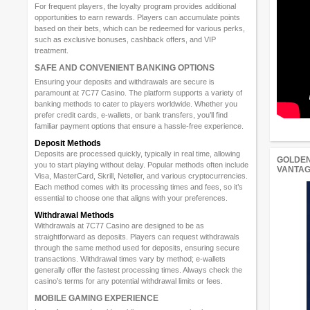
For frequent players, the loyalty program provides additional
opportunities to earn rewards. Players can accumulate points
based on their bets, which can be redeemed for various perks,
such as exclusive bonuses, cashback offers, and VIP
treatment.
SAFE AND CONVENIENT BANKING OPTIONS
Ensuring your deposits and withdrawals are secure is
paramount at 7C77 Casino. The platform supports a variety of
banking methods to cater to players worldwide. Whether you
prefer credit cards, e-wallets, or bank transfers, you’ll find
familiar payment options that ensure a hassle-free experience.
Deposit Methods
Deposits are processed quickly, typically in real time, allowing
GOLDEN
you to start playing without delay. Popular methods often include
VANTAG
Visa, MasterCard, Skrill, Neteller, and various cryptocurrencies.
Each method comes with its processing times and fees, so it’s
essential to choose one that aligns with your preferences.
Withdrawal Methods
Withdrawals at 7C77 Casino are designed to be as
straightforward as deposits. Players can request withdrawals
through the same method used for deposits, ensuring secure
transactions. Withdrawal times vary by method; e-wallets
generally offer the fastest processing times. Always check the
casino’s terms for any potential withdrawal limits or fees.
MOBILE GAMING EXPERIENCE