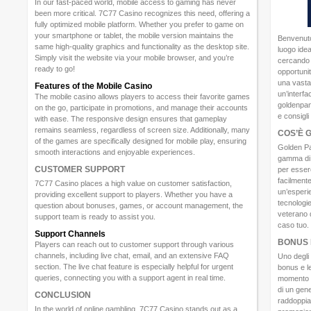
In our fast-paced world, mobile access to gaming has never
been more critical. 7C77 Casino recognizes this need, offering a
fully optimized mobile platform. Whether you prefer to game on
your smartphone or tablet, the mobile version maintains the
Benvenuto
same high-quality graphics and functionality as the desktop site.
luogo idea
Simply visit the website via your mobile browser, and you’re
cercando 
ready to go!
opportunit
una vasta
Features of the Mobile Casino
un’interfa
The mobile casino allows players to access their favorite games
goldenpa
on the go, participate in promotions, and manage their accounts
e consigli u
with ease. The responsive design ensures that gameplay
remains seamless, regardless of screen size. Additionally, many
COS’È 
of the games are specifically designed for mobile play, ensuring
Golden Pa
smooth interactions and enjoyable experiences.
gamma di 
CUSTOMER SUPPORT
per essere
facilmente
7C77 Casino places a high value on customer satisfaction,
un’esperie
providing excellent support to players. Whether you have a
tecnologie
question about bonuses, games, or account management, the
veterano 
support team is ready to assist you.
caso tuo.
Support Channels
BONUS 
Players can reach out to customer support through various
channels, including live chat, email, and an extensive FAQ
Uno degli 
section. The live chat feature is especially helpful for urgent
bonus e le
queries, connecting you with a support agent in real time.
momento d
di un gen
CONCLUSION
raddoppiare
In the world of online gambling, 7C77 Casino stands out as a