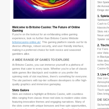
Slot-Spie
die Auswah
Einige de
1. Spiel
Spielauto
Cash to C
Welcome to Britsino Casino: The Future of Online
klassische
Gaming
Slots mit
If you’re on the lookout for an exhilarating online gaming
Neue und 
experience, look no further than Britsino Casino Website
Spieler s
britsinocasino-online.uk/
. This gaming platform stands out for its
2. Tisch
diverse offerings, robust security, and user-friendly interface,
Für Fans 
making it a preferred choice for both novice and seasoned
eine Viel
gamblers alike.
in Blackj
A WIDE RANGE OF GAMES TO EXPLORE
Viele die
echte Dea
At Britsino Casino, you can immerse yourself in a plethora of
Casino-Er
games that cater to every taste. Whether you’re a fan of classic
table games like blackjack and roulette or you prefer the
3. Live-
spinning reels of slot machines, there’s something for everyone.
Das Live-
The site partners with top-tier software developers to offer high-
Atmosphär
quality graphics and immersive gameplay.
Echtzeit 
Tisch spie
Slots Galore
Dies brin
Slots are indeed a highlight at Britsino Casino, with countless
titles ranging from classic three-reel slots to modern video slots
DIE SI
featuring innovative themes and engaging narratives. Many of
Sicherhei
the slots come with unique bonuses and free spin opportunities,
verwendet