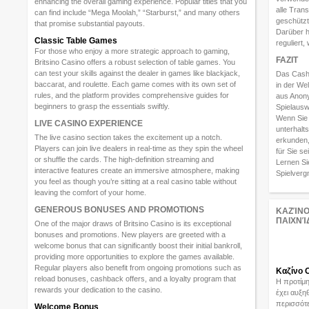
enhancing the overall gaming experience. Popular titles that you
alle Tran
can find include “Mega Moolah,” “Starburst,” and many others
geschützt
that promise substantial payouts.
Darüber h
Classic Table Games
reguliert,
For those who enjoy a more strategic approach to gaming,
FAZIT
Britsino Casino offers a robust selection of table games. You
can test your skills against the dealer in games like blackjack,
Das Cash 
baccarat, and roulette. Each game comes with its own set of
in der We
rules, and the platform provides comprehensive guides for
aus Anony
beginners to grasp the essentials swiftly.
Spielauswa
Wenn Sie 
LIVE CASINO EXPERIENCE
unterhalt
The live casino section takes the excitement up a notch.
erkunden,
Players can join live dealers in real-time as they spin the wheel
für Sie se
or shuffle the cards. The high-definition streaming and
Lernen Si
interactive features create an immersive atmosphere, making
Spielverg
you feel as though you’re sitting at a real casino table without
leaving the comfort of your home.
GENEROUS BONUSES AND PROMOTIONS
ΚΑΖΊΝΟ
ΠΑΙΧΝΊ
One of the major draws of Britsino Casino is its exceptional
bonuses and promotions. New players are greeted with a
welcome bonus that can significantly boost their initial bankroll,
providing more opportunities to explore the games available.
Regular players also benefit from ongoing promotions such as
Καζίνο O
reload bonuses, cashback offers, and a loyalty program that
Η προτίμη
rewards your dedication to the casino.
έχει αυξη
περισσότε
Welcome Bonus