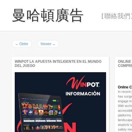
曼哈頓廣告
[ 聯絡我們 
←
Older
Newer
→
WINPOT LA APUESTA INTELIGENTE EN EL MUNDO
ONLINE
DEL JUEGO
COMPRE
Online C
In recent 
has surge
engage in 
With tech
accessibil
platforms 
landscape
aspects s
safety me