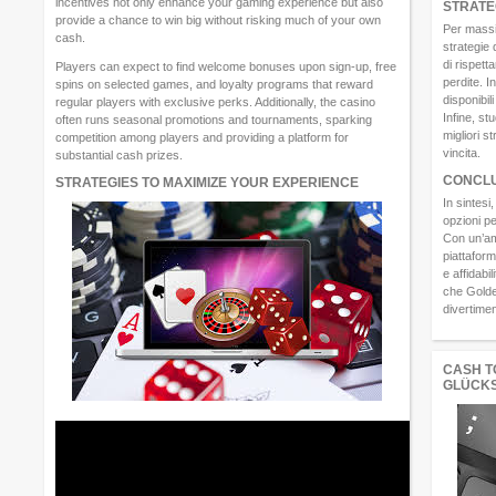
incentives not only enhance your gaming experience but also
STRATE
provide a chance to win big without risking much of your own
Per massi
cash.
strategie 
di rispett
Players can expect to find welcome bonuses upon sign-up, free
perdite. I
spins on selected games, and loyalty programs that reward
disponibil
regular players with exclusive perks. Additionally, the casino
Infine, st
often runs seasonal promotions and tournaments, sparking
migliori s
competition among players and providing a platform for
vincita.
substantial cash prizes.
CONCL
STRATEGIES TO MAXIMIZE YOUR EXPERIENCE
In sintes
opzioni pe
Con un’am
piattaform
e affidabi
che Golde
divertimen
CASH T
GLÜCKS