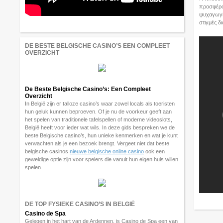
προσφέρου
ψυχαγωγία
στιγμές δ
DE BESTE BELGISCHE CASINO’S EEN COMPLEET
OVERZICHT
De Beste Belgische Casino’s: Een Compleet
Overzicht
In België zijn er talloze casino’s waar zowel locals als toeristen
hun geluk kunnen beproeven. Of je nu de voorkeur geeft aan
het spelen van traditionele tafelspellen of moderne videoslots,
België heeft voor ieder wat wils. In deze gids bespreken we de
beste Belgische casino’s, hun unieke kenmerken en wat je kunt
verwachten als je een bezoek brengt. Vergeet niet dat beste
belgische casinos
nieuwe belgische online casino
ook een
geweldige optie zijn voor spelers die vanuit hun eigen huis willen
spelen.
DE TOP FYSIEKE CASINO’S IN BELGIË
Casino de Spa
Gelegen in het hart van de Ardennen, is Casino de Spa een van