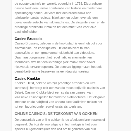
de oudste casino’s ter wereld, opgericht in 1763. Dit prachtige
casino biedt een unieke combinatie van historie en modernere
speelmogelijkheden. Je vindt hier een breed scala aan
tafelspellen zoals roulette, blackjack en poker, evenals een
gevarieerde selectie van slotmachines. De elegante sfeer en de
prachtige architectuur maken het een must-visit voor elke
casinoliefhebber.
Casino Brussels
Casino Brussels, gelegen in de hoofdstad, is een hotspot voor
slotmachine- en kaartspelers. Dit casino biedt tal van
speeltafels en een grote verscheidenheid aan videoslots.
Daarnaast organiseert het regelmatig evenementen en
toernooien, wat het een levendige plek maakt voor zowel
nieuwe als ervaren spelers. De centrale ligging maakt het ook
gemakkelijk om te bezoeken na een dag sightseeing.
Casino Knokke
Knokke-Heist, bekend om zijn prachtige stranden en luxe
levensstijl, herbergt ook een van de meest stijlvolle casino’s van
België. Casino Knokke biedt een scala aan games, van
klassieke casinospellen tot moderne slotmachines. Het elegante
interieur en de nabijheid van andere luxe faciliteiten maken het
tot een favoriet onder zowel locals als toeristen.
ONLINE CASINO’S: DE TOEKOMST VAN GOKKEN
De populariteit van online gokken is de afgelopen jaren explosief
gegroeid. Dankzij de vooruitgang in technologie is het voor
spelers nu gemakkelijker dan ooit om te genieten van hun