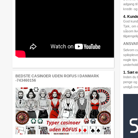
adgang ti
kredit- og
4. Kund
God kunde
Tjek, om 
såsom live
tilgængel
ANSVAR
Selvom ca
spilopleve
nogle tips 
underhold
1. Sæt e
BEDSTE CASINOER UDEN ROFUS I DANMARK
Inden du 
-743460156
penge og t
undgå ove