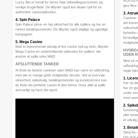
ROFUS-ret
Lucky Bet er kendt for deres høje udbetalingsprocenter og
give flere
venlige brugerflade. De tilbyder også live dealer-spil for en
authentisk casinooplevelse.
3. Attra
Casinoer 
4. Spin Palace
det komme
Spin Palace sikrer en høj sikkerhed for alle spillere og har en
velkomstb
række betalingsmetoder. De tilbyder også daglige og ugentlige
forbedre 
kampagner.
forskellig
5. Mega Casino
mulighede
Med et imponerende udvalg af live casino-spil og slots, tilbyder
HVORDA
Mega Casino en underholdende oplevelse for spillere, der
UDEN R
ønsker at spille uden MitID.
Med så ma
AFSLUTTENDE TANKER
udfordrin
At finde de bedste casinoer uden MitID kan være en udfordring,
nogle fakt
men der er mange gode muligheder derude. Ved at overveje
1. Licen
sikkerhed, spiludvalg, betalingsmetoder og kundeservice kan
Før du til
du finde det perfekte casino til dine behov. Husk altid at spille
har en gyl
ansvarligt og have det sjovt!
under stre
mest aner
2. Spilu
Gennemgå s
eller fore
et udvalg,
3. Beta
Sørg for, 
Det skal 