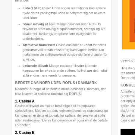
herunder:
Frihed til at spille:
Uden nogen restriktioner kan spillere
nyde deres yndlingsspil uden at bekymre sig om at være
udelukket.
Større udvalg af spil:
Mange casinoer uden ROFUS
tilbyder et bredt udvalg af spilleautomater, bordspil og live
dealer spil, hvilket giver spillere flere muligheder for
underholdning.
Attraktive bonusser:
Online casinoer er kendt for deres
generøse velkomstbonusser og kampagner, hvilket kan
maksimere din spilleoplevelse og give dig flere chancer for
at vinde.
dvendigt
Løbende tilbud:
Mange casinoer tilbyder løbende
Hvis du o
kampagner for eksisterende spillere, hvilket gør det muligt
ressourcer
at få endnu mere værdi for pengene.
Det er ald
BEDSTE CASINOER UDEN ROFUS I DANMARK
KONKL
Nedenfor er nogle af de bedste online casinoer i Danmark, der
At spille
ikke kræver, at spillerne tilmelder sig ROFUS:
problemfri
1. Casino A
der opfyl
Casino A tilbyder en række forskellige spil fra populære
spiller. M
spiludviklere. Med en attraktiv velkomstbonus og regelmæssige
platforme 
kampagner, er dette et topvalg for spillere, der ønsker at spille
Uanset om 
uden restriktioner. Deres kundeservice er også en af de bedste
casino ud
i branchen.
2. Casino B