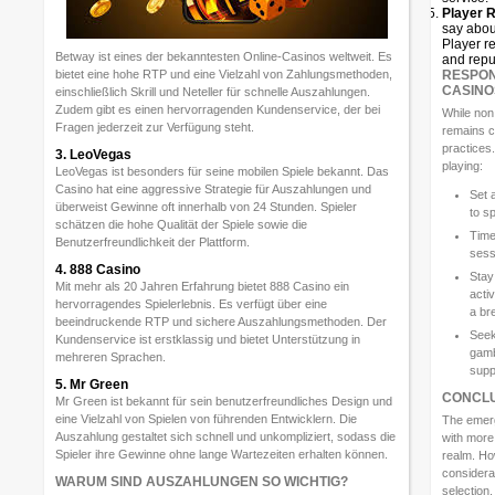
Player 
say about
Player re
Betway ist eines der bekanntesten Online-Casinos weltweit. Es
and reput
RESPON
bietet eine hohe RTP und eine Vielzahl von Zahlungsmethoden,
CASINO
einschließlich Skrill und Neteller für schnelle Auszahlungen.
Zudem gibt es einen hervorragenden Kundenservice, der bei
While non
Fragen jederzeit zur Verfügung steht.
remains c
practices.
3. LeoVegas
playing:
LeoVegas ist besonders für seine mobilen Spiele bekannt. Das
Casino hat eine aggressive Strategie für Auszahlungen und
Set 
überweist Gewinne oft innerhalb von 24 Stunden. Spieler
to sp
schätzen die hohe Qualität der Spiele sowie die
Time
Benutzerfreundlichkeit der Plattform.
sess
4. 888 Casino
Stay
Mit mehr als 20 Jahren Erfahrung bietet 888 Casino ein
acti
hervorragendes Spielerlebnis. Es verfügt über eine
a bre
beeindruckende RTP und sichere Auszahlungsmethoden. Der
Seek 
Kundenservice ist erstklassig und bietet Unterstützung in
gamb
mehreren Sprachen.
supp
5. Mr Green
CONCL
Mr Green ist bekannt für sein benutzerfreundliches Design und
eine Vielzahl von Spielen von führenden Entwicklern. Die
The emer
Auszahlung gestaltet sich schnell und unkompliziert, sodass die
with more
Spieler ihre Gewinne ohne lange Wartezeiten erhalten können.
realm. Ho
considerat
WARUM SIND AUSZAHLUNGEN SO WICHTIG?
selection