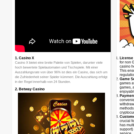
License 
1. Casino X
for non G
Casino X bietet eine breite Palette von Spielen, darunter viele
casino ho
hoch bewertete Spielautomaten und Tischspiele. Mit einer
This ens
Auszahlungsrate von über 96% ist dies ein Casino, das sich um
regulatio
die Zufriedenheit seiner Spieler kümmert. Die Auszahlung erfolgt
Game Se
in der Regel innerhalb von 24 Stunden.
games ava
games, a
2. Betway Casino
enjoyabl
Payment
convenie
withdraw
methods,
cryptocu
Custome
crucial f
has mult
support)
service.