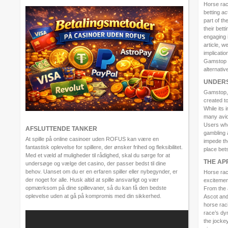
Horse raci
betting ac
part of t
their bett
engaging i
article, w
implicati
Gamstop
alternativ
UNDER
Gamstop, 
created to
While its 
many avid 
Users who
AFSLUTTENDE TANKER
gambling a
At spille på online casinoer uden ROFUS kan være en
impede th
fantastisk oplevelse for spillere, der ønsker frihed og fleksibilitet.
place bets
Med et væld af muligheder til rådighed, skal du sørge for at
THE AP
undersøge og vælge det casino, der passer bedst til dine
behov. Uanset om du er en erfaren spiller eller nybegynder, er
Horse raci
der noget for alle. Husk altid at spille ansvarligt og vær
excitement
opmærksom på dine spillevaner, så du kan få den bedste
From the a
oplevelse uden at gå på kompromis med din sikkerhed.
Ascot and
horse rac
race’s dyn
the jockey