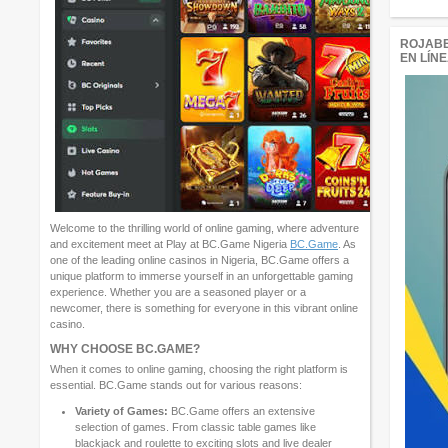
ROJABE
EN LÍNE
Welcome to the thrilling world of online gaming, where adventure
and excitement meet at Play at BC.Game Nigeria
BC.Game
. As
one of the leading online casinos in Nigeria, BC.Game offers a
unique platform to immerse yourself in an unforgettable gaming
experience. Whether you are a seasoned player or a
newcomer, there is something for everyone in this vibrant online
casino.
WHY CHOOSE BC.GAME?
When it comes to online gaming, choosing the right platform is
essential. BC.Game stands out for various reasons:
Variety of Games:
BC.Game offers an extensive
selection of games. From classic table games like
blackjack and roulette to exciting slots and live dealer