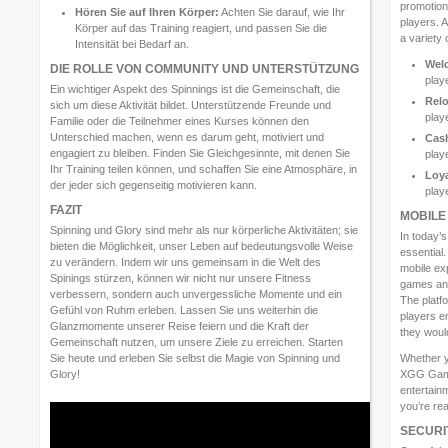
promotion
Hören Sie auf Ihren Körper:
Achten Sie darauf, wie Ihr
players. 
Körper auf das Training reagiert, und passen Sie die
a variety 
Intensität bei Bedarf an.
Wel
DIE ROLLE VON COMMUNITY UND UNTERSTÜTZUNG
play
Ein wichtiger Aspekt des Spinnings ist die Gemeinschaft, die
Rel
sich um diese Aktivität bildet. Unterstützende Freunde und
play
Familie oder die Teilnehmer eines Kurses können den
Unterschied machen, wenn es darum geht, motiviert und
Cash
engagiert zu bleiben. Finden Sie Gleichgesinnte, mit denen Sie
play
Ihr Training teilen können, und schaffen Sie eine Atmosphäre, in
Loya
der jeder sich gegenseitig motivieren kann.
play
FAZIT
MOBILE
Spinning und Glory sind mehr als nur körperliche Aktivitäten; sie
In today’
bieten die Möglichkeit, unser Leben auf bedeutungsvolle Weise
essential
zu verändern. Indem wir uns gemeinsam in die Welt des
mobile exp
Spinings stürzen, können wir nicht nur unsere Fitness
games and
verbessern, sondern auch unvergessliche Momente und ein
The platfo
Gefühl von Ruhm erleben. Lassen Sie uns weiterhin die
players e
Glanzmomente unserer Reise feiern und die Kraft der
they woul
Gemeinschaft nutzen, um unsere Ziele zu erreichen. Starten
Sie heute und erleben Sie selbst die Magie von Spinning und
Whether y
Glory!
XGG Game
entertain
you’re rea
SECURI