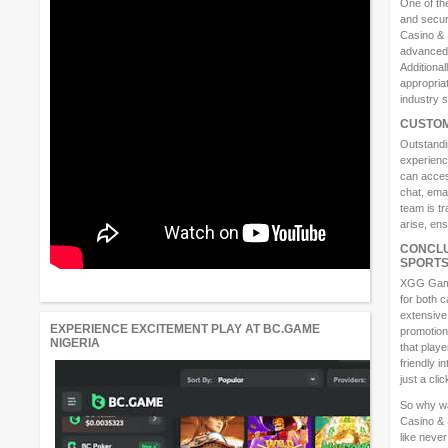
One of th
and secur
Casino & S
advanced 
Additional
appropriat
industry 
CUSTOM
Outstandi
experienc
can acces
chat, ema
team is tr
arise, ens
CONCLU
SPORT
XGG Game
for both c
extensive
EXPERIENCE EXCITEMENT PLAY AT BC.GAME
promotion
NIGERIA
that playe
friendly i
just a cli
So why wa
Casino & 
like never