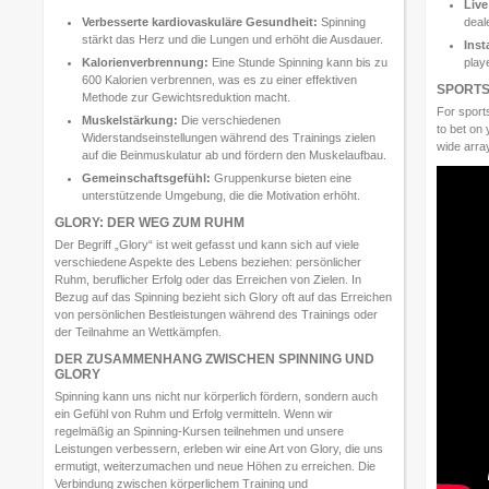
Live
Verbesserte kardiovaskuläre Gesundheit:
Spinning
deal
stärkt das Herz und die Lungen und erhöht die Ausdauer.
Ins
Kalorienverbrennung:
Eine Stunde Spinning kann bis zu
play
600 Kalorien verbrennen, was es zu einer effektiven
SPORTS
Methode zur Gewichtsreduktion macht.
For sport
Muskelstärkung:
Die verschiedenen
to bet on
Widerstandseinstellungen während des Trainings zielen
wide array
auf die Beinmuskulatur ab und fördern den Muskelaufbau.
Gemeinschaftsgefühl:
Gruppenkurse bieten eine
unterstützende Umgebung, die die Motivation erhöht.
GLORY: DER WEG ZUM RUHM
Der Begriff „Glory“ ist weit gefasst und kann sich auf viele
verschiedene Aspekte des Lebens beziehen: persönlicher
Ruhm, beruflicher Erfolg oder das Erreichen von Zielen. In
Bezug auf das Spinning bezieht sich Glory oft auf das Erreichen
von persönlichen Bestleistungen während des Trainings oder
der Teilnahme an Wettkämpfen.
DER ZUSAMMENHANG ZWISCHEN SPINNING UND
GLORY
Spinning kann uns nicht nur körperlich fördern, sondern auch
ein Gefühl von Ruhm und Erfolg vermitteln. Wenn wir
regelmäßig an Spinning-Kursen teilnehmen und unsere
Leistungen verbessern, erleben wir eine Art von Glory, die uns
ermutigt, weiterzumachen und neue Höhen zu erreichen. Die
Verbindung zwischen körperlichem Training und