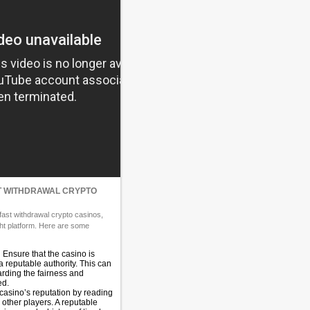
T WITHDRAWAL CRYPTO
 fast withdrawal crypto casinos,
ight platform. Here are some
:
Ensure that the casino is
 reputable authority. This can
rding the fairness and
ed.
asino’s reputation by reading
other players. A reputable