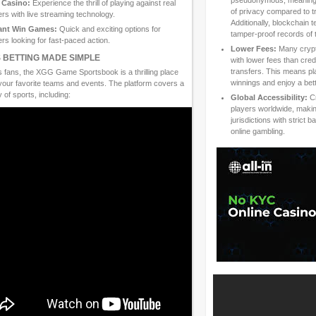
pseudonymous, meaning p
 Casino:
Experience the thrill of playing against real
of privacy compared to t
ers with live streaming technology.
Additionally, blockchain
tant Win Games:
Quick and exciting options for
tamper-proof records of 
ers looking for fast-paced action.
Lower Fees:
Many crypt
 BETTING MADE SIMPLE
with lower fees than cre
transfers. This means pla
s fans, the XGG Game Sportsbook is a thrilling place
winnings and enjoy a bet
 your favorite teams and events. The platform covers a
 of sports, including:
Global Accessibility:
Cr
players worldwide, making
jurisdictions with strict b
online gambling.