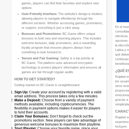
games, players can find their favorites and explore new
options.
User-Friendly Interface:
The website’s design is intuitive,
allowing players to navigate effortlessly through the
different sections. Whether accessing games, promotions,
En el mun
or support, everything is just a click away.
consolida
Bonuses and Promotions:
BC.Game offers unique
efectivas
bonuses to both new and returning players. This includes
opciones 
welcome bonuses, daily promotions, and a rewarding
la elecci
loyalty program that ensures players always have
Latina y 
something to look forward to.
qué deber
Secure and Fair Gaming:
Safety is a top priority at
continuac
BC.Game. The platform uses advanced encryption
beneficio
technology to protect players’ information and ensures all
¿QUÉ E
games are fair through regular audits.
Rojabet e
HOW TO GET STARTED?
los usuar
Getting started on BC.Game is straightforward:
otros eve
proporcio
Sign Up:
Create your account by registering with a valid
emocionan
email address. This process takes only a few minutes.
gracias a 
Make a Deposit:
Choose from a variety of payment
methods available, including cryptocurrencies. The
simplicid
flexibility in payment options makes it easier for players
CARACT
to fund their accounts.
Claim Your Bonuses:
Don’t forget to check out the
Rojabet s
promotions section. New players can take advantage of
experienc
generous welcome bonuses to maximize their playtime.
incluyen:
Start Playing:
Choose your favorite game, place your