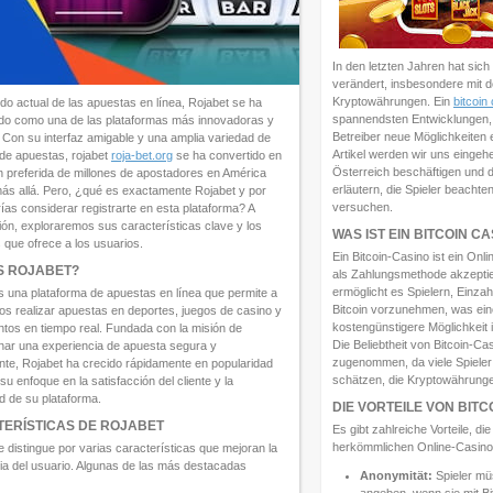
In den letzten Jahren hat sic
verändert, insbesondere mit
Kryptowährungen. Ein
bitcoin
do actual de las apuestas en línea, Rojabet se ha
spannendsten Entwicklungen, 
do como una de las plataformas más innovadoras y
Betreiber neue Möglichkeiten 
. Con su interfaz amigable y una amplia variedad de
Artikel werden wir uns eingehe
de apuestas, rojabet
roja-bet.org
se ha convertido en
Österreich beschäftigen und 
ón preferida de millones de apostadores en América
erläutern, die Spieler beachten
más allá. Pero, ¿qué es exactamente Rojabet y por
versuchen.
ías considerar registrarte en esta plataforma? A
ión, exploraremos sus características clave y los
WAS IST EIN BITCOIN C
s que ofrece a los usuarios.
Ein Bitcoin-Casino ist ein Onli
S ROJABET?
als Zahlungsmethode akzeptie
ermöglicht es Spielern, Einza
s una plataforma de apuestas en línea que permite a
Bitcoin vorzunehmen, was eine
ios realizar apuestas en deportes, juegos de casino y
kostengünstigere Möglichkeit i
ntos en tiempo real. Fundada con la misión de
Die Beliebtheit von Bitcoin-Ca
nar una experiencia de apuesta segura y
zugenommen, da viele Spieler 
te, Rojabet ha crecido rápidamente en popularidad
schätzen, die Kryptowährunge
su enfoque en la satisfacción del cliente y la
ad de su plataforma.
DIE VORTEILE VON BITC
ERÍSTICAS DE ROJABET
Es gibt zahlreiche Vorteile, di
herkömmlichen Online-Casinos
e distingue por varias características que mejoran la
ia del usuario. Algunas de las más destacadas
Anonymität:
Spieler mü