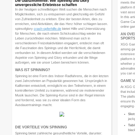
Die Glanzmomente: Wie Spinning und Glory
meets the 
unvergessliche Erlebnisse schaffen
platform 
In der heutigen schnelllebigen Welt suchen die Menschen nach
vast asso
Möglichkeiten, sich zu entspannen und gleichzeitig ein Gefühl
In this ar
von Zufriedenheit zu erleben. Eine der besten Arten, dies zu
Game Casi
erreichen, sind Aktivitäten, die das Herz höher schlagen lassen.
online gam
spinsofglory
crash-opferhilfe.de
bietet Hilfe und Unterstützung
für Menschen, die nach einem Schicksalsschlag wieder ins
AN OVE
SPORT
Leben zurückfinden möchten. Während man sich in
verschiedenen Freizeitaktivitäten engagiert, entdeckt man oft
XGG Game 
die Faszination des Spinings und die Herrlichkeit, die damit
among gami
verbunden ist. In diesem Artikel werden wir die verschiedenen
extensive
Aspekte von Spinning und Glory erkunden und die Wege
platform i
aufzeigen, wie sie unser Leben bereichern können.
whether y
adrenaline
WAS IST SPINNING?
you can e
Spinning ist eine Form des Indoor-Radfahrens, die in den letzten
GAME V
zwei Jahrzehnten an Popularität gewonnen hat. Ursprünglich in
Kalifornien entwickelt, ermöglicht es den Teilnehmern, in einem
At XGG Ga
kontrollierten Umfeld zu trainieren, während sie motivierender
that inclu
Musik lauschen. Die Spinning-Kurse sind in der Regel intensiv
The platf
und fordernd, was sie zu einer idealen Form des
ensure th
Ausdauertrainings macht.
engaging 
Slot
jack
Tab
DIE VORTEILE VON SPINNING
blac
Spinning bietet zahlreiche gesundheitliche Vorteile, darunter: