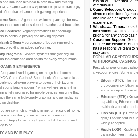
casino will have positive r
s and bonuses available to both new and existing
withdrawals.
At XGG Game Casino & Sportsbook, players can enjoy
Game Selection:
Check the
of offers that enhance their gaming experience:
diverse selection of games,
and live dealer options, w
come Bonus:
A generous welcome package for new
experience.
ers that often includes deposit matches and free spins.
Withdrawal Times:
Look fo
their withdrawal times. Fas
oad Bonuses:
Regular promotions to encourage
priority for any crypto casi
ers to continue playing and making deposits.
Customer Support:
Good c
back Offers:
A percentage of losses returned to
Ensure the casino offers m
ers, providing an added safety net.
has a responsive team to h
may arise.
lty Programs:
Reward systems that give regular
POPULAR CRYPTOCURRE
ers the chance to earn points for every wager made.
WITHDRAWAL CASINOS
 GAMING EXPERIENCE
Fast withdrawal crypto casinos
cryptocurrencies. Some of the
s fast-paced world, gaming on the go has become
. XGG Game Casino & Sportsbook offers a seamless
Bitcoin (BTC):
The firs
erience, allowing players to access their favorite
cryptocurrency, Bitcoin 
 sports betting options from anywhere, at any time.
and is accepted by most 
rm is fully optimized for mobile devices, ensuring that
Ethereum (ETH):
Known 
njoy the same high-quality graphics and gameplay as
capabilities, Ethereum of
d on desktop.
making it a popular choic
ou are commuting, waiting in line, or relaxing at home,
Litecoin (LTC):
Often ref
 ensures that you never miss a moment of
gold,” Litecoin features f
ment. Simply log in through your mobile browser, and
widely accepted.
dy to go!
Ripple (XRP):
Ripple is 
TY AND FAIR PLAY
transaction fees, making 