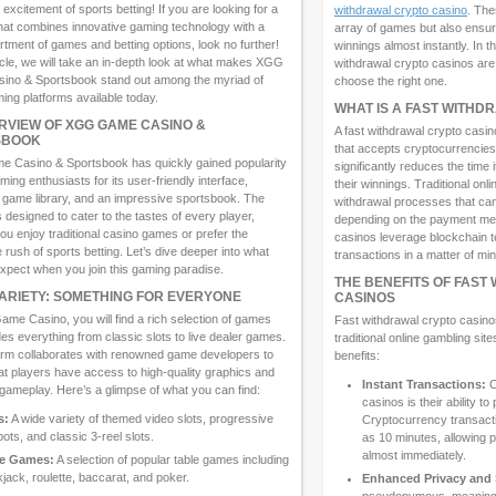
excitement of sports betting! If you are looking for a
withdrawal crypto casino
. The
that combines innovative gaming technology with a
array of games but also ensur
rtment of games and betting options, look no further!
winnings almost instantly. In th
ticle, we will take an in-depth look at what makes XGG
withdrawal crypto casinos are,
no & Sportsbook stand out among the myriad of
choose the right one.
ing platforms available today.
WHAT IS A FAST WITHD
RVIEW OF XGG GAME CASINO &
A fast withdrawal crypto casin
SBOOK
that accepts cryptocurrencie
Casino & Sportsbook has quickly gained popularity
significantly reduces the time 
ng enthusiasts for its user-friendly interface,
their winnings. Traditional onl
 game library, and an impressive sportsbook. The
withdrawal processes that ca
s designed to cater to the tastes of every player,
depending on the payment met
ou enjoy traditional casino games or prefer the
casinos leverage blockchain te
 rush of sports betting. Let’s dive deeper into what
transactions in a matter of mi
xpect when you join this gaming paradise.
THE BENEFITS OF FAST
ARIETY: SOMETHING FOR EVERYONE
CASINOS
me Casino, you will find a rich selection of games
Fast withdrawal crypto casino
des everything from classic slots to live dealer games.
traditional online gambling si
orm collaborates with renowned game developers to
benefits:
at players have access to high-quality graphics and
Instant Transactions:
O
gameplay. Here’s a glimpse of what you can find:
casinos is their ability t
s:
A wide variety of themed video slots, progressive
Cryptocurrency transactio
pots, and classic 3-reel slots.
as 10 minutes, allowing p
almost immediately.
le Games:
A selection of popular table games including
kjack, roulette, baccarat, and poker.
Enhanced Privacy and 