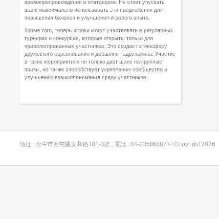
времяпрепровождения в платформе. Не стоит упускать
шанс максимально использовать эти предложения для
повышения баланса и улучшения игрового опыта.
Кроме того, теперь игроки могут участвовать в регулярных
турнирах и конкурсах, которые открыты только для
привилегированных участников. Это создает атмосферу
дружеского соревнования и добавляет адреналина. Участие
в таких мероприятиях не только дает шанс на крупные
призы, но также способствует укреплению сообщества и
улучшению взаимопонимания среди участников.
地址 : 台中市西屯區安和路101-3號 , 電話 : 04-23586887 © Copyright 2026