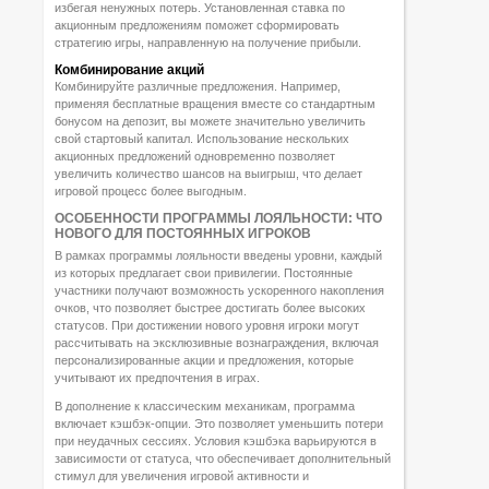
избегая ненужных потерь. Установленная ставка по
акционным предложениям поможет сформировать
стратегию игры, направленную на получение прибыли.
Комбинирование акций
Комбинируйте различные предложения. Например,
применяя бесплатные вращения вместе со стандартным
бонусом на депозит, вы можете значительно увеличить
свой стартовый капитал. Использование нескольких
акционных предложений одновременно позволяет
увеличить количество шансов на выигрыш, что делает
игровой процесс более выгодным.
ОСОБЕННОСТИ ПРОГРАММЫ ЛОЯЛЬНОСТИ: ЧТО
НОВОГО ДЛЯ ПОСТОЯННЫХ ИГРОКОВ
В рамках программы лояльности введены уровни, каждый
из которых предлагает свои привилегии. Постоянные
участники получают возможность ускоренного накопления
очков, что позволяет быстрее достигать более высоких
статусов. При достижении нового уровня игроки могут
рассчитывать на эксклюзивные вознаграждения, включая
персонализированные акции и предложения, которые
учитывают их предпочтения в играх.
В дополнение к классическим механикам, программа
включает кэшбэк-опции. Это позволяет уменьшить потери
при неудачных сессиях. Условия кэшбэка варьируются в
зависимости от статуса, что обеспечивает дополнительный
стимул для увеличения игровой активности и