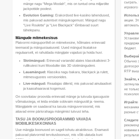
сыграть.
mänge nagu “Mega Moolah”, mis on tuntud oma miljardite
игрового
jackpottide poolest.
Evolution Gaming:
Erakordsed live-kasiino lahendused,
Использ
mis pakuvad autentset mängukogemust. Mängud nagu
акции. Э
“Live Roulette” ja “Live Blackjack” tõmbavad suurt
автоматы
tähelepanu.
Управле
Mängude mitmekesisus
Установи
Platvormi mänguportfell on mitmekesine, hõlmates erinevaid
придержи
teemasid ja mängustaatuseid. Uued mängud lisatakse
бюджет.
regulaarselt, et rahuldada mängijate vajadusi ja hoida huvi.
Выбирай
Slotimängud:
Erinevad variandid alates klassikalistest 3-
Обычно э
rullikutest kuni Moodulite täis 3D slotimängudeni.
долгосро
RTP выш
Lauamängud:
Klassika nagu bakara, blackjack ja rulett,
mitmesugustes versioonides.
Знайте, 
Live-mängud:
Reaalajas diilerid, mis pakuvad ainulaadset
затянула
ja kaasahaaravat kogemust.
не только
психолог
On soovitatav proovida erinevaid mänge ja tutvuda igasuguste
võimalustega, et leida endale sobivaim mängustiil ja -teema.
Играйте
Mängijatele on saadaval ka tasuta mänguversioonid, mis
механики 
aitavad enne pärisrahaga mängimist tutvust teha.
разные с
TASU JA BOONUSPROGRAMMID VAVADA
Следите
MOBIILIKESKKONNAS
рекоменд
Uue mängija boonused on sageli tohutu atraktiivsus. Enamasti
новинки 
pakuvad platvormid tervitusboonust, mis võib ulatuda kuni
результа