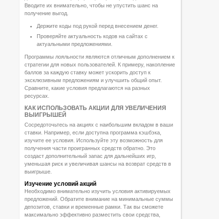
Вводите их внимательно, чтобы не упустить шанс на
получение выгод.
Держите коды под рукой перед внесением денег.
Проверяйте актуальность кодов на сайтах с
актуальными предложениями.
Программы лояльности являются отличным дополнением к
стратегии для новых пользователей. К примеру, накопление
баллов за каждую ставку может ускорить доступ к
эксклюзивным предложениям и улучшить общий опыт.
Сравните, какие условия предлагаются на разных
ресурсах.
КАК ИСПОЛЬЗОВАТЬ АКЦИИ ДЛЯ УВЕЛИЧЕНИЯ
ВЫИГРЫШЕЙ
Сосредоточьтесь на акциях с наибольшим вкладом в ваши
ставки. Например, если доступна программа кэшбэка,
изучите ее условия. Используйте эту возможность для
получения части проигранных средств обратно. Это
создаст дополнительный запас для дальнейших игр,
уменьшая риск и увеличивая шансы на возврат средств в
выигрыше.
Изучение условий акций
Необходимо внимательно изучить условия активируемых
предложений. Обратите внимание на минимальные суммы
депозитов, ставки и временные рамки. Так вы сможете
максимально эффективно разместить свои средства,