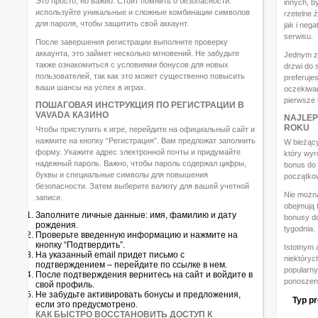
Это просто, но важно. Стоит помнить о безопасности:
innych, b
используйте уникальные и сложные комбинации символов
rzetelne 
для пароля, чтобы защитить свой аккаунт.
jak i neg
serwisu.
После завершения регистрации выполните проверку
аккаунта, это займет несколько мгновений. Не забудьте
Jednym z
также ознакомиться с условиями бонусов для новых
drzwi do 
пользователей, так как это может существенно повысить
preferuje
ваши шансы на успех в играх.
oczekiwa
pierwsze 
ПОШАГОВАЯ ИНСТРУКЦИЯ ПО РЕГИСТРАЦИИ В
VAVADA КАЗИНО
NAJLEP
ROKU
Чтобы приступить к игре, перейдите на официальный сайт и
нажмите на кнопку “Регистрация”. Вам предложат заполнить
W bieżący
форму. Укажите адрес электронной почты и придумайте
który wyr
надежный пароль. Важно, чтобы пароль содержал цифры,
bonus do 
буквы и специальные символы для повышения
początkow
безопасности. Затем выберите валюту для вашей учетной
Nie można
записи.
obejmują 
Заполните личные данные: имя, фамилию и дату
bonusy do
рождения.
tygodnia.
Проверьте введенную информацию и нажмите на
кнопку “Подтвердить”.
Istotnym 
На указанный email придет письмо с
niektóryc
подтверждением – перейдите по ссылке в нем.
popularny
После подтверждения вернитесь на сайт и войдите в
ponoszen
свой профиль.
Не забудьте активировать бонусы и предложения,
Typ p
если это предусмотрено.
КАК БЫСТРО ВОССТАНОВИТЬ ДОСТУП К