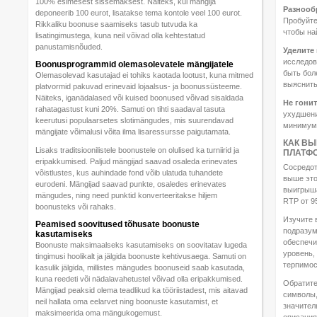
100% esimesest sissemaksest. Näiteks, kui mängija
Разнооб
deponeerib 100 eurot, lisatakse tema kontole veel 100 eurot.
Пробуйте
Rikkaliku boonuse saamiseks tasub tutvuda ka
чтобы най
lisatingimustega, kuna neil võivad olla kehtestatud
panustamisnõuded.
Уделите
исследов
Boonusprogrammid olemasolevatele mängijatele
быть бол
Olemasolevad kasutajad ei tohiks kaotada lootust, kuna mitmed
выяснить
platvormid pakuvad erinevaid lojaalsus- ja boonussüsteeme.
Näiteks, iganädalased või kuised boonused võivad sisaldada
Не гони
rahatagastust kuni 20%. Samuti on tihti saadaval tasuta
ухудшени
keerutusi populaarsetes slotimängudes, mis suurendavad
минимумы
mängijate võimalusi võita ilma lisaressursse paigutamata.
КАК ВЫ
Lisaks traditsioonilistele boonustele on olulised ka turniirid ja
ПЛАТФ
eripakkumised. Paljud mängijad saavad osaleda erinevates
Сосредот
võistlustes, kus auhindade fond võib ulatuda tuhandete
выше это
eurodeni. Mängijad saavad punkte, osaledes erinevates
выигрыша
mängudes, ning need punktid konverteeritakse hiljem
RTP от 9
boonusteks või rahaks.
Изучите 
Peamised soovitused tõhusate boonuste
подразум
kasutamiseks
обеспечи
Boonuste maksimaalseks kasutamiseks on soovitatav lugeda
уровень,
tingimusi hoolikalt ja jälgida boonuste kehtivusaega. Samuti on
терпимос
kasulik jälgida, millistes mängudes boonuseid saab kasutada,
kuna reedeti või nädalavahetustel võivad olla eripakkumised.
Обратите
Mängijad peaksid olema teadlikud ka tööriistadest, mis aitavad
символы,
neil hallata oma eelarvet ning boonuste kasutamist, et
значител
maksimeerida oma mängukogemust.