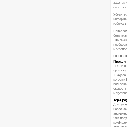
задачами
советы и
Убедитес
информац
избежать
Напослед
безопасн
Это такж
необходи
местопо
СПОСО
Прокси
Другой с
промежут
IP-адрес
которых 
пользова
скорость
могут ва
Тор-бра
Для дост
использо
анонимно
Она подхо
конфиден