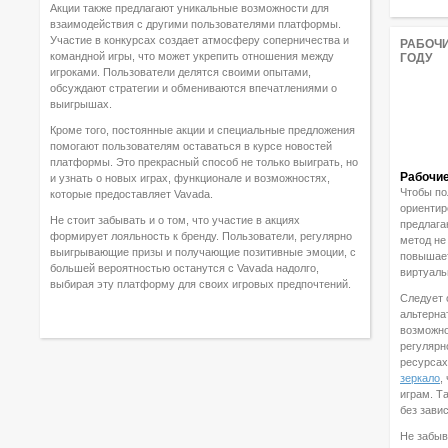
Акции также предлагают уникальные возможности для
взаимодействия с другими пользователями платформы.
Участие в конкурсах создает атмосферу соперничества и
РАБОЧИ
командной игры, что может укрепить отношения между
ГОДУ
игроками. Пользователи делятся своими опытами,
обсуждают стратегии и обмениваются впечатлениями о
выигрышах.
Кроме того, постоянные акции и специальные предложения
помогают пользователям оставаться в курсе новостей
платформы. Это прекрасный способ не только выиграть, но
Рабочие
и узнать о новых играх, функционале и возможностях,
Чтобы по
которые предоставляет Vavada.
ориентир
Не стоит забывать и о том, что участие в акциях
предлага
формирует лояльность к бренду. Пользователи, регулярно
метод не
выигрывающие призы и получающие позитивные эмоции, с
повышает
большей вероятностью останутся с Vavada надолго,
виртуаль
выбирая эту платформу для своих игровых предпочтений.
Следует 
альтерна
возможно
регулярн
ресурсах
зеркало
,
играм. Т
без зави
Не забыв